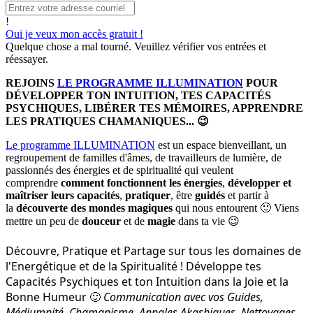
!
Oui je veux mon accès gratuit !
Quelque chose a mal tourné. Veuillez vérifier vos entrées et
réessayer.
REJOINS
LE PROGRAMME ILLUMINATION
POUR
DÉVELOPPER TON INTUITION, TES CAPACITÉS
PSYCHIQUES, LIBÉRER TES MÉMOIRES, APPRENDRE
LES PRATIQUES CHAMANIQUES... 😉
Le programme ILLUMINATION
est un espace bienveillant, un
regroupement de familles d'âmes, de travailleurs de lumière, de
passionnés des énergies et de spiritualité qui veulent
comprendre
comment fonctionnent les énergies
,
développer et
maîtriser leurs capacités
,
pratiquer
, être
guidés
et partir à
la
découverte des mondes magiques
qui nous entourent 🙂 Viens
mettre un peu de
douceur
et de
magie
dans ta vie 😉
Découvre, Pratique et Partage sur tous les domaines de
l'Energétique et de la Spiritualité !
Développe tes
Capacités Psychiques et ton Intuition dans la Joie et la
Bonne Humeur
Communication avec vos Guides,
🙂
Médiumnité, Chamanisme, Annales Akashiques, Nettoyages