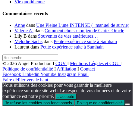
Vie quotidienne
Commentaires récents
Anne
dans
Une Pleine Lune INTENSE (+manuel de survie)
Valérie A.
dans
Comment choisir ton jeu de Cartes Oracle
Lily B
dans
Souvenirs de vies antérieures…
Mélodie Sachs
dans
Petite expérience suite à Samhain
Laurent
dans
Petite expérience suite à Samhain
© 2026 Angel Production I
CGV
I
Mentions Légales et CGU
I
Politique de confidentialité
I
Affiliation
I
Contact
Facebook
Linkedin
Youtube
Instagram
Email
Faire défiler vers le haut
Nous utilisons des cookies pour vous garantir la meilleure
expérience sur notre site web. Le respect de vos données et de votre
confiance est notre priorité.
J'accepte
Je refuse les cookies non fonctionnels
Politique de confidentialité