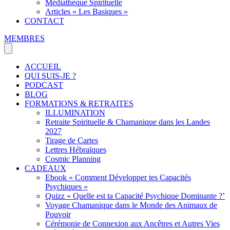
Médiathèque Spirituelle
Articles « Les Basiques »
CONTACT
MEMBRES
ACCUEIL
QUI SUIS-JE ?
PODCAST
BLOG
FORMATIONS & RETRAITES
ILLUMINATION
Retraite Spirituelle & Chamanique dans les Landes
2027
Tirage de Cartes
Lettres Hébraïques
Cosmic Planning
CADEAUX
Ebook « Comment Développer tes Capacités
Psychiques »
Quizz « Quelle est ta Capacité Psychique Dominante ?’
Voyage Chamanique dans le Monde des Animaux de
Pouvoir
Cérémonie de Connexion aux Ancêtres et Autres Vies