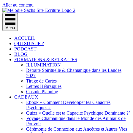
Aller au contenu
Menu
ACCUEIL
QUI SUIS-JE ?
PODCAST
BLOG
FORMATIONS & RETRAITES
ILLUMINATION
Retraite Spirituelle & Chamanique dans les Landes
2027
Tirage de Cartes
Lettres Hébraïques
Cosmic Planning
CADEAUX
Ebook « Comment Développer tes Capacités
Psychiques »
Quizz « Quelle est ta Capacité Psychique Dominante ?’
Voyage Chamanique dans le Monde des Animaux de
Pouvoir
Cérémonie de Connexion aux Ancêtres et Autres Vies