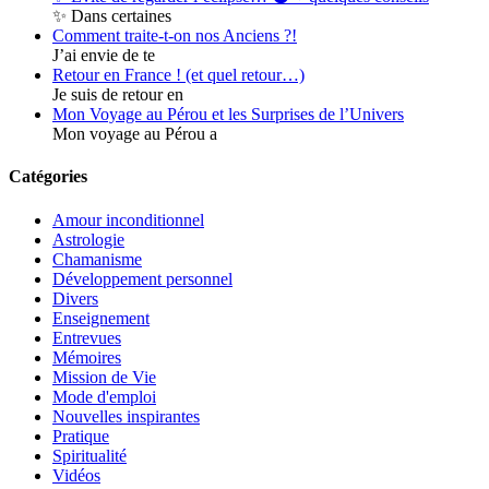
✨ Dans certaines
Comment traite-t-on nos Anciens ?!
J’ai envie de te
Retour en France ! (et quel retour…)
Je suis de retour en
Mon Voyage au Pérou et les Surprises de l’Univers
Mon voyage au Pérou a
Catégories
Amour inconditionnel
Astrologie
Chamanisme
Développement personnel
Divers
Enseignement
Entrevues
Mémoires
Mission de Vie
Mode d'emploi
Nouvelles inspirantes
Pratique
Spiritualité
Vidéos