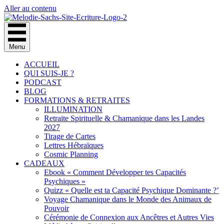
Aller au contenu
Menu
ACCUEIL
QUI SUIS-JE ?
PODCAST
BLOG
FORMATIONS & RETRAITES
ILLUMINATION
Retraite Spirituelle & Chamanique dans les Landes
2027
Tirage de Cartes
Lettres Hébraïques
Cosmic Planning
CADEAUX
Ebook « Comment Développer tes Capacités
Psychiques »
Quizz « Quelle est ta Capacité Psychique Dominante ?’
Voyage Chamanique dans le Monde des Animaux de
Pouvoir
Cérémonie de Connexion aux Ancêtres et Autres Vies