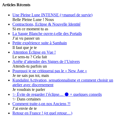
Articles Récents
Une Pleine Lune INTENSE (+manuel de survie)
Belle Pleine Lune ! Nous
Contractions, Eclipse & Nouvelle Identité
Si en ce moment tu as
La Sauge Blanche ouvre-t-elle des Portails
J’ai vu passer un
Petite expérience suite à Samhain
Il faut que je te
Attention Éclipse en Vue !
Le sens-tu ? Cela fait
Arrête d’attendre des Signes de l’Univers
Attends-tu parfois un
Pourquoi je ne critiquerai pas le « New Age »
Je ne sais pas toi, mais
Kundalini Activation, sensationnalisme et comment choisir un
atelier avec discernement
Je voudrais te parler
✨ Évite de regarder l’éclipse… 🌑 + quelques conseils
✨ Dans certaines
Comment traite-t-on nos Anciens ?!
J’ai envie de te
Retour en France ! (et quel retour…)