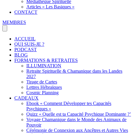
Médiathèque Spirituelle
Articles « Les Basiques »
CONTACT
MEMBRES
ACCUEIL
QUI SUIS-JE ?
PODCAST
BLOG
FORMATIONS & RETRAITES
ILLUMINATION
Retraite Spirituelle & Chamanique dans les Landes
2027
Tirage de Cartes
Lettres Hébraïques
Cosmic Planning
CADEAUX
Ebook « Comment Développer tes Capacités
Psychiques »
Quizz « Quelle est ta Capacité Psychique Dominante ?’
Voyage Chamanique dans le Monde des Animaux de
Pouvoir
Cérémonie de Connexion aux Ancêtres et Autres Vies