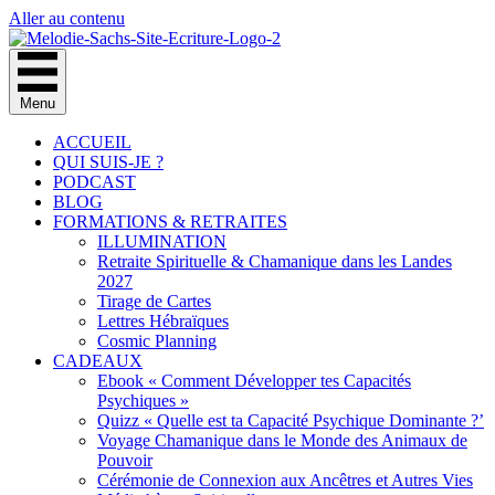
Aller au contenu
Menu
ACCUEIL
QUI SUIS-JE ?
PODCAST
BLOG
FORMATIONS & RETRAITES
ILLUMINATION
Retraite Spirituelle & Chamanique dans les Landes
2027
Tirage de Cartes
Lettres Hébraïques
Cosmic Planning
CADEAUX
Ebook « Comment Développer tes Capacités
Psychiques »
Quizz « Quelle est ta Capacité Psychique Dominante ?’
Voyage Chamanique dans le Monde des Animaux de
Pouvoir
Cérémonie de Connexion aux Ancêtres et Autres Vies