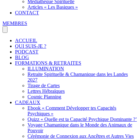
Médiathèque Spirituelle
Articles « Les Basiques »
CONTACT
MEMBRES
ACCUEIL
QUI SUIS-JE ?
PODCAST
BLOG
FORMATIONS & RETRAITES
ILLUMINATION
Retraite Spirituelle & Chamanique dans les Landes
2027
Tirage de Cartes
Lettres Hébraïques
Cosmic Planning
CADEAUX
Ebook « Comment Développer tes Capacités
Psychiques »
Quizz « Quelle est ta Capacité Psychique Dominante ?’
Voyage Chamanique dans le Monde des Animaux de
Pouvoir
Cérémonie de Connexion aux Ancêtres et Autres Vies