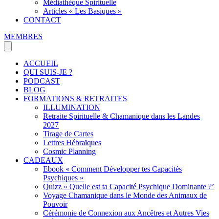
Médiathèque Spirituelle
Articles « Les Basiques »
CONTACT
MEMBRES
ACCUEIL
QUI SUIS-JE ?
PODCAST
BLOG
FORMATIONS & RETRAITES
ILLUMINATION
Retraite Spirituelle & Chamanique dans les Landes
2027
Tirage de Cartes
Lettres Hébraïques
Cosmic Planning
CADEAUX
Ebook « Comment Développer tes Capacités
Psychiques »
Quizz « Quelle est ta Capacité Psychique Dominante ?’
Voyage Chamanique dans le Monde des Animaux de
Pouvoir
Cérémonie de Connexion aux Ancêtres et Autres Vies