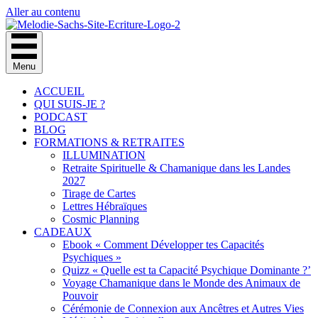
Aller au contenu
Menu
ACCUEIL
QUI SUIS-JE ?
PODCAST
BLOG
FORMATIONS & RETRAITES
ILLUMINATION
Retraite Spirituelle & Chamanique dans les Landes
2027
Tirage de Cartes
Lettres Hébraïques
Cosmic Planning
CADEAUX
Ebook « Comment Développer tes Capacités
Psychiques »
Quizz « Quelle est ta Capacité Psychique Dominante ?’
Voyage Chamanique dans le Monde des Animaux de
Pouvoir
Cérémonie de Connexion aux Ancêtres et Autres Vies