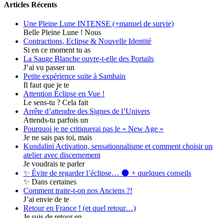
Articles Récents
Une Pleine Lune INTENSE (+manuel de survie)
Belle Pleine Lune ! Nous
Contractions, Eclipse & Nouvelle Identité
Si en ce moment tu as
La Sauge Blanche ouvre-t-elle des Portails
J’ai vu passer un
Petite expérience suite à Samhain
Il faut que je te
Attention Éclipse en Vue !
Le sens-tu ? Cela fait
Arrête d’attendre des Signes de l’Univers
Attends-tu parfois un
Pourquoi je ne critiquerai pas le « New Age »
Je ne sais pas toi, mais
Kundalini Activation, sensationnalisme et comment choisir un
atelier avec discernement
Je voudrais te parler
✨ Évite de regarder l’éclipse… 🌑 + quelques conseils
✨ Dans certaines
Comment traite-t-on nos Anciens ?!
J’ai envie de te
Retour en France ! (et quel retour…)
Je suis de retour en