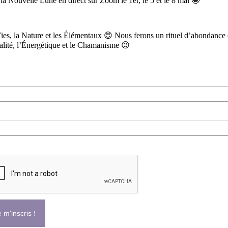
 Nouvelle Lune en direct sur Zoom le 1er, le 5 et le 8 mai 🤩
ies, la Nature et les Élémentaux 😍 Nous ferons un rituel d’abondance e
itualité, l’Énergétique et le Chamanisme 😉
nom*
riel*
llez vérifier votre demande.*
 m'inscris !