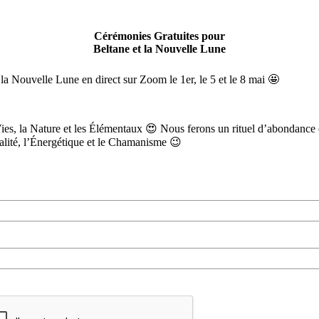
Cérémonies Gratuites pour
Beltane et la Nouvelle Lune
 Nouvelle Lune en direct sur Zoom le 1er, le 5 et le 8 mai 🤩
ies, la Nature et les Élémentaux 😍 Nous ferons un rituel d’abondance e
itualité, l’Énergétique et le Chamanisme 😉
nom*
riel*
llez vérifier votre demande.*