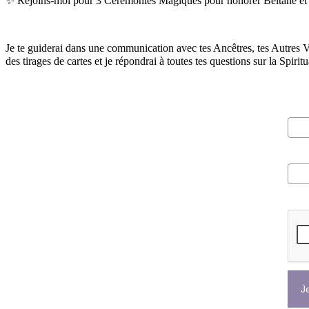
✨ Rejoins-moi pour 3 Cérémonies Magiques pour honorer Beltane et la
Je te guiderai dans une communication avec tes Ancêtres, tes Autres V
des tirages de cartes et je répondrai à toutes tes questions sur la Spir
Pré
Cour
Veui
Je